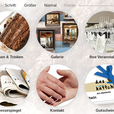
Schrift:
Größer
Normal
Kleiner
en & Trinken
Galerie
Ihre Veransta
essespiegel
Kontakt
Gutschein