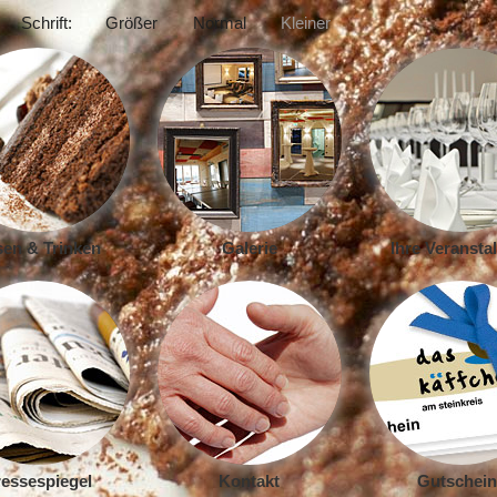
Schrift:
Größer
Normal
Kleiner
en & Trinken
Galerie
Ihre Veransta
essespiegel
Kontakt
Gutschein