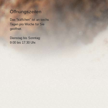
Öffnungszeiten
Das "käffchen" ist an sechs
Tagen pro Woche für Sie
geöffnet.
Dienstag bis Sonntag:
9:00 bis 17:30 Uhr.